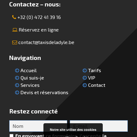
Contactez – nous:
+32 (0) 472 41 39 16
Réservez en ligne
contact@taxisdeladyle.be
Navigation
Accueil
Tarifs
Qui suis-je
VIP
Services
Contact
Devis et réservations
Restez connecté
Notre site utilise des cookies
En envoyant ce formulaire, j'accepte la