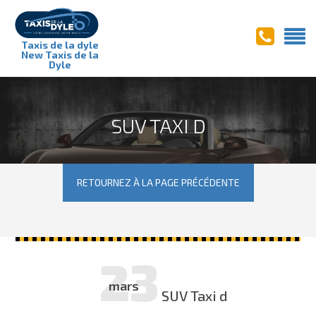
Taxis de la dyle
New Taxis de la
Dyle
SUV TAXI D
RETOURNEZ À LA PAGE PRÉCÉDENTE
23
mars
SUV Taxi d