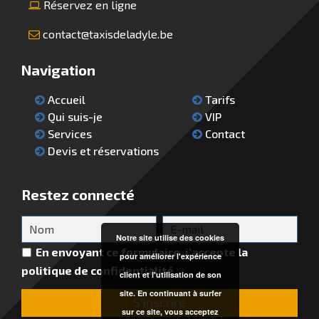
Réservez en ligne
contact@taxisdeladyle.be
Navigation
Accueil
Tarifs
Qui suis-je
VIP
Services
Contact
Devis et réservations
Restez connecté
Notre site utilise des cookies
En envoyant ce formulaire, j'accepte la
pour améliorer l'expérience
politique de confidentialité.
client et l'utilisation de son
site. En continuant à surfer
sur ce site, vous acceptez